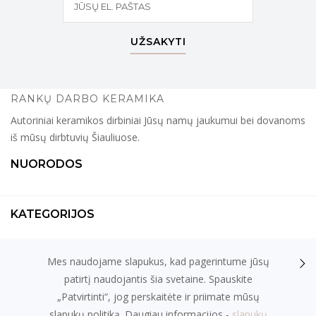
UŽSAKYTI
RANKŲ DARBO KERAMIKA
Autoriniai keramikos dirbiniai Jūsų namų jaukumui bei dovanoms
iš mūsų dirbtuvių Šiauliuose.
NUORODOS
KATEGORIJOS
Mes naudojame slapukus, kad pagerintume jūsų
KONTAKTAI
patirtį naudojantis šia svetaine. Spauskite
„Patvirtinti“, jog perskaitėte ir priimate mūsų
slapukų politiką. Daugiau informacijos -
slapukų
el. parduotuvių nuoma
fronto.lt