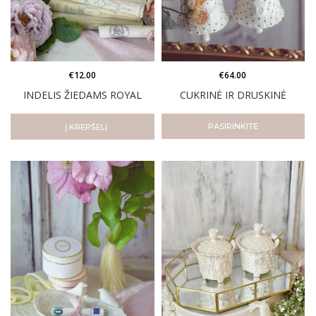
€
12.00
€
64.00
INDELIS ŽIEDAMS ROYAL
CUKRINĖ IR DRUSKINĖ
PASIRINKITE
Į KREPŠELĮ