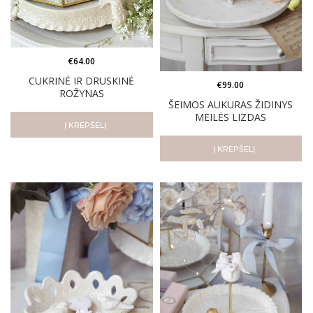
€
64.00
CUKRINĖ IR DRUSKINĖ
€
99.00
ROŽYNAS
ŠEIMOS AUKURAS ŽIDINYS
MEILĖS LIZDAS
Į KREPŠELĮ
Į KREPŠELĮ