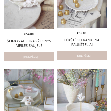
€
55.00
€
54.00
LĖKŠTĖ SU RANKENA
ŠEIMOS AUKURAS ŽIDINYS
PAUKŠTELIAI
MEILĖS SAUJELĖ
Į KREPŠELĮ
Į KREPŠELĮ