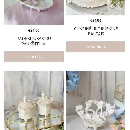
€
64.00
CUKRINĖ IR DRUSKINĖ
€
21.00
BALTAIS
PADĖKLIUKAS DU
PAUKŠTELIAI
PASIRINKITE
Į KREPŠELĮ