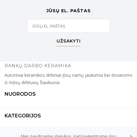
JŪSŲ EL. PAŠTAS
UŽSAKYTI
RANKŲ DARBO KERAMIKA
Autoriniai keramikos dirbiniai Jūsų namų jaukumui bei dovanoms
iš mūsų dirbtuvių Šiauliuose.
NUORODOS
KATEGORIJOS
Mes naudojame slapukus, kad pagerintume jūsų