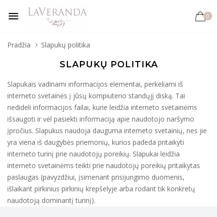
0
Pradžia
Slapukų politika
SLAPUKŲ POLITIKA
Slapukais vadinami informacijos elementai, perkeliami iš
interneto svetainės į jūsų kompiuterio standųjį diską. Tai
nedideli informacijos failai, kurie leidžia interneto svetainėms
išsaugoti ir vėl pasiekti informaciją apie naudotojo naršymo
įpročius. Slapukus naudoja dauguma interneto svetainių, nes jie
yra viena iš daugybės priemonių, kurios padeda pritaikyti
interneto turinį prie naudotojų poreikių. Slapukai leidžia
interneto svetainėms teikti prie naudotojų poreikių pritaikytas
paslaugas (pavyzdžiui, įsimenant prisijungimo duomenis,
išlaikant pirkinius pirkinių krepšelyje arba rodant tik konkretų
naudotoją dominantį turinį).