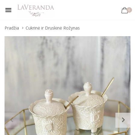
0
Pradžia
Cukrinė ir Druskinė Rožynas