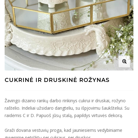
CUKRINĖ IR DRUSKINĖ ROŽYNAS
Žavingo dizaino rankų darbo rinkinys cukrui ir druskai, rožyno
raštelio. Indeliai užsidaro dangteliu, su išpjovimu šaukšteliui. Su
raidėmis C ir D. Papuoš jūsų stalą, papildys virtuvės dekorą.
Graži dovana vestuvių proga, kad jauniesiems vedybiniame
gyvenime netrūktų nei cukraus, nei druskos.