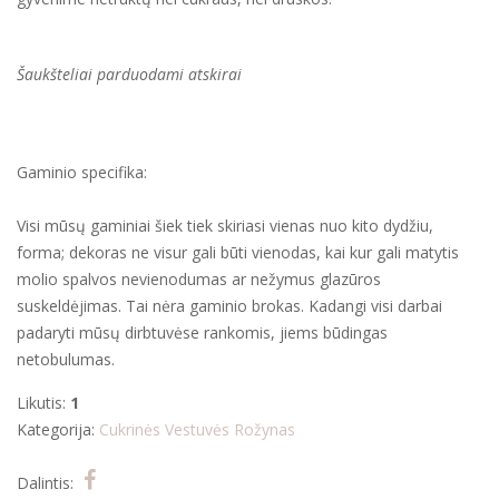
Šaukšteliai parduodami atskirai
Gaminio specifika:
Visi mūsų gaminiai šiek tiek skiriasi vienas nuo kito dydžiu,
forma; dekoras ne visur gali būti vienodas, kai kur gali matytis
molio spalvos nevienodumas ar nežymus glazūros
suskeldėjimas. Tai nėra gaminio brokas. Kadangi visi darbai
padaryti mūsų dirbtuvėse rankomis, jiems būdingas
netobulumas.
Likutis:
1
Kategorija:
Cukrinės
Vestuvės
Rožynas
Dalintis: