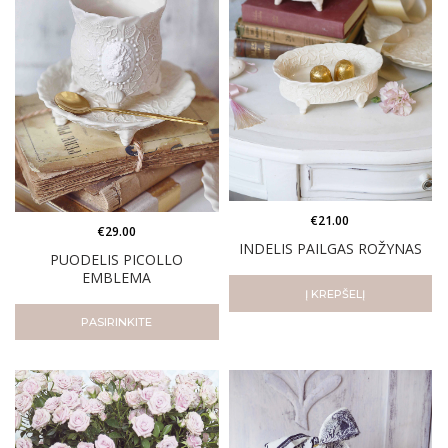
€
21.00
€
29.00
INDELIS PAILGAS ROŽYNAS
PUODELIS PICOLLO
EMBLEMA
Į KREPŠELĮ
PASIRINKITE