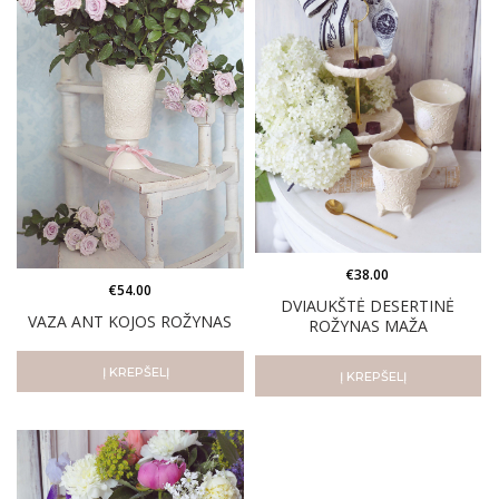
€
38.00
€
54.00
DVIAUKŠTĖ DESERTINĖ
VAZA ANT KOJOS ROŽYNAS
ROŽYNAS MAŽA
Į KREPŠELĮ
Į KREPŠELĮ