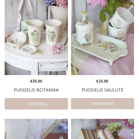
€
35.00
€
25.00
PUODELIS BOTANIKA
PUODELIS SAULUTĖ
PASIRINKITE
Į KREPŠELĮ