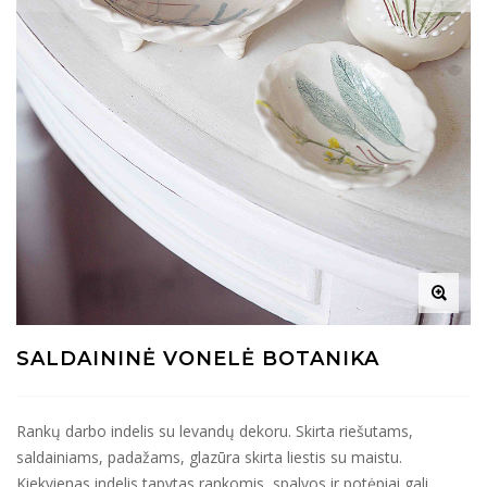
SALDAININĖ VONELĖ BOTANIKA
Rankų darbo indelis su levandų dekoru. Skirta riešutams,
saldainiams, padažams, glazūra skirta liestis su maistu.
Kiekvienas indelis tapytas rankomis, spalvos ir potėpiai gali