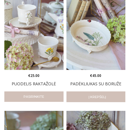
€
25.00
€
45.00
PUODELIS RAKTAŽOLĖ
PADĖKLIUKAS SU BORUŽE
PASIRINKITE
Į KREPŠELĮ