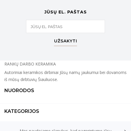
JŪSŲ EL. PAŠTAS
UŽSAKYTI
RANKŲ DARBO KERAMIKA
Autoriniai keramikos dirbiniai Jūsų namų jaukumui bei dovanoms
iš mūsų dirbtuvių Šiauliuose.
NUORODOS
KATEGORIJOS
Mes naudojame slapukus, kad pagerintume jūsų