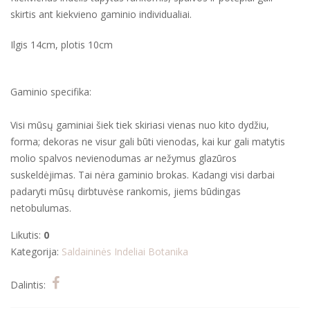
skirtis ant kiekvieno gaminio individualiai.
Ilgis 14cm, plotis 10cm
Gaminio specifika:
Visi mūsų gaminiai šiek tiek skiriasi vienas nuo kito dydžiu,
forma; dekoras ne visur gali būti vienodas, kai kur gali matytis
molio spalvos nevienodumas ar nežymus glazūros
suskeldėjimas. Tai nėra gaminio brokas. Kadangi visi darbai
padaryti mūsų dirbtuvėse rankomis, jiems būdingas
netobulumas.
Likutis:
0
Kategorija:
Saldaininės
Indeliai
Botanika
Dalintis: