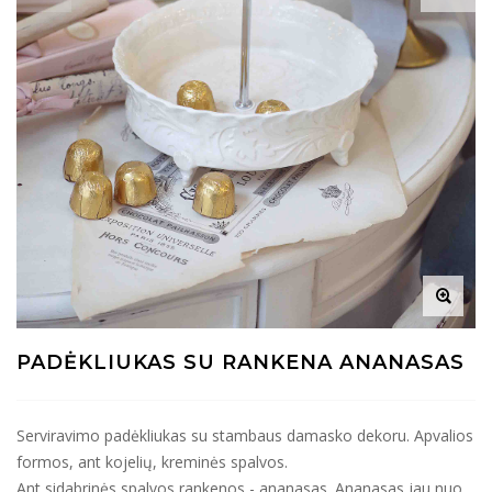
PADĖKLIUKAS SU RANKENA ANANASAS
Serviravimo padėkliukas su stambaus damasko dekoru. Apvalios
formos, ant kojelių, kreminės spalvos.
Ant sidabrinės spalvos rankenos - ananasas. Ananasas jau nuo