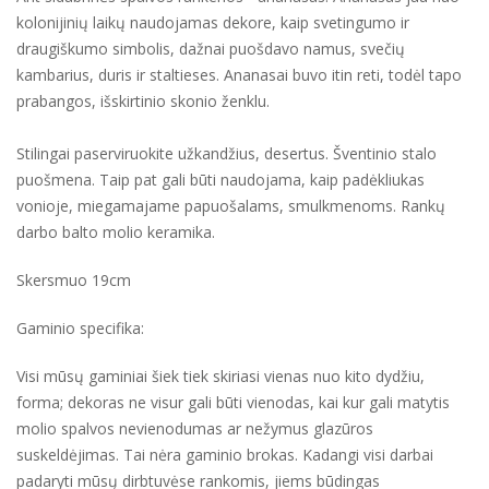
kolonijinių laikų naudojamas dekore, kaip svetingumo ir
draugiškumo simbolis, dažnai puošdavo namus, svečių
kambarius, duris ir staltieses. Ananasai buvo itin reti, todėl tapo
prabangos, išskirtinio skonio ženklu.
Stilingai paserviruokite užkandžius, desertus. Šventinio stalo
puošmena. Taip pat gali būti naudojama, kaip padėkliukas
vonioje, miegamajame papuošalams, smulkmenoms. Rankų
darbo balto molio keramika.
Skersmuo 19cm
Gaminio specifika:
Visi mūsų gaminiai šiek tiek skiriasi vienas nuo kito dydžiu,
forma; dekoras ne visur gali būti vienodas, kai kur gali matytis
molio spalvos nevienodumas ar nežymus glazūros
suskeldėjimas. Tai nėra gaminio brokas. Kadangi visi darbai
padaryti mūsų dirbtuvėse rankomis, jiems būdingas