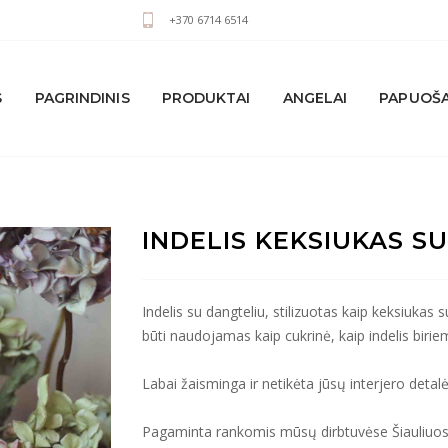
+370 6714 6514
S
PAGRINDINIS
PRODUKTAI
ANGELAI
PAPUOŠA
INDELIS KEKSIUKAS S
Indelis su dangteliu, stilizuotas kaip keksiukas
būti naudojamas kaip cukrinė, kaip indelis biri
Labai žaisminga ir netikėta jūsų interjero detal
Pagaminta rankomis mūsų dirbtuvėse Šiauliuose. V