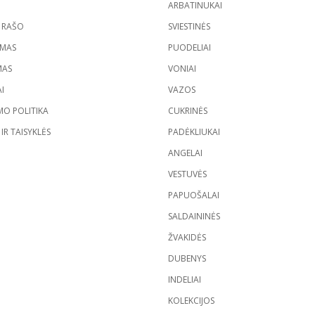
ARBATINUKAI
S RAŠO
SVIESTINĖS
YMAS
PUODELIAI
MAS
VONIAI
I
VAZOS
MO POLITIKA
CUKRINĖS
IR TAISYKLĖS
PADĖKLIUKAI
ANGELAI
VESTUVĖS
PAPUOŠALAI
SALDAININĖS
ŽVAKIDĖS
DUBENYS
INDELIAI
KOLEKCIJOS