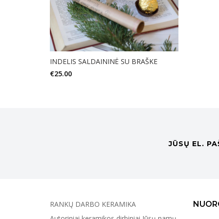
INDELIS SALDAININĖ SU BRAŠKE
€
25.00
JŪSŲ EL. P
RANKŲ DARBO KERAMIKA
NUOR
Autoriniai keramikos dirbiniai Jūsų namų