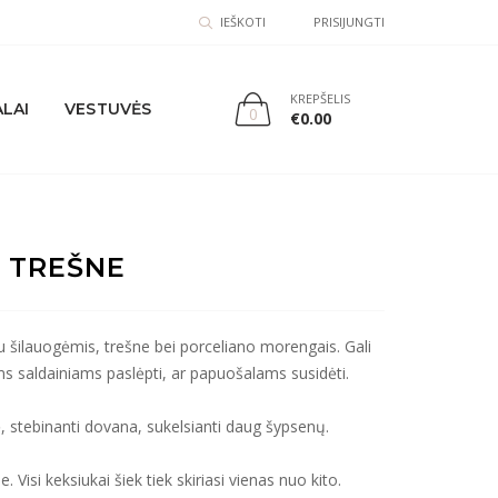
IEŠKOTI
PRISIJUNGTI
KREPŠELIS
LAI
VESTUVĖS
0
€
0.00
U TREŠNE
 su šilauogėmis, trešne bei porceliano morengais. Gali
ems saldainiams paslėpti, ar papuošalams susidėti.
ė, stebinanti dovana, sukelsianti daug šypsenų.
isi keksiukai šiek tiek skiriasi vienas nuo kito.