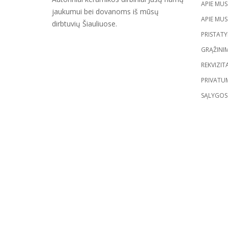
APIE MUS
jaukumui bei dovanoms iš mūsų
APIE MU
dirbtuvių Šiauliuose.
PRISTAT
GRĄŽINI
REKVIZITA
PRIVATU
SĄLYGOS 