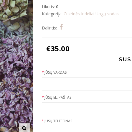
Likutis:
0
Kategorija:
Cukrinės
Indeliai
Uogų sodas
Dalintis:
€
35.00
SUS
*
JŪSŲ VARDAS
*
JŪSŲ EL. PAŠTAS
*
JŪSŲ TELEFONAS