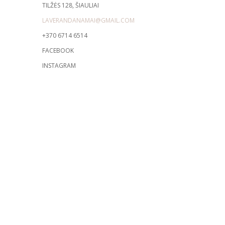
TILŽĖS 128, ŠIAULIAI
LAVERANDANAMAI@GMAIL.COM
+370 6714 6514
FACEBOOK
INSTAGRAM