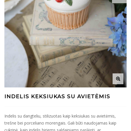
INDELIS KEKSIUKAS SU AVIETĖMIS
Indelis su dangteliu, stilizuotas kaip keksiukas su avietėmis,
trešne bei porceliano morengais. Gali būti naudojamas kaip
cukrinė, kaip indelis biriems saldainiams paslėpti, ar