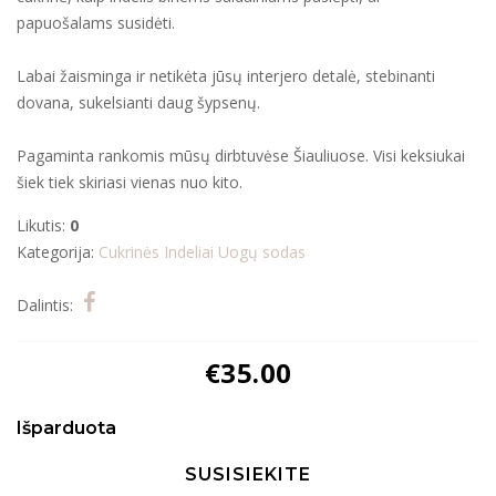
papuošalams susidėti.
Labai žaisminga ir netikėta jūsų interjero detalė, stebinanti
dovana, sukelsianti daug šypsenų.
Pagaminta rankomis mūsų dirbtuvėse Šiauliuose. Visi keksiukai
šiek tiek skiriasi vienas nuo kito.
Likutis:
0
Kategorija:
Cukrinės
Indeliai
Uogų sodas
Dalintis:
€
35.00
Išparduota
SUSISIEKITE